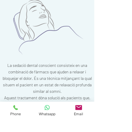
La sedació dental conscient consisteix en una
combinació de fàrmacs que ajuden a relaxar i
bloquejar el dolor. És una tècnica mitjançant la qual
situem el pacient en un estat de relaxació profunda
similar al somni.
Aquest tractament dóna solució als pacients que,
durant els nous tractaments dentals cada vegada
més complexos i de més durada, busquen més
Phone
Whatsapp
Email
confort. Així com per a aquells que tenen
odontofòbia o por al dentista.